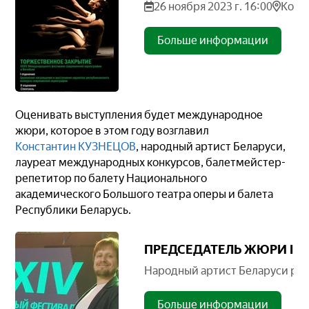
26 ноября 2023 г. 16:00
Конц
Больше информации
Оценивать выступления будет международное
жюри, которое в этом году возглавил
Константин КУЗНЕЦОВ
, народный артист Беларуси,
лауреат международных конкурсов, балетмейстер-
репетитор по балету Национального
академического Большого театра оперы и балета
Республики Беларусь.
ПРЕДСЕДАТЕЛЬ ЖЮРИ IFM
Народный артист Беларуси расс
Больше информации