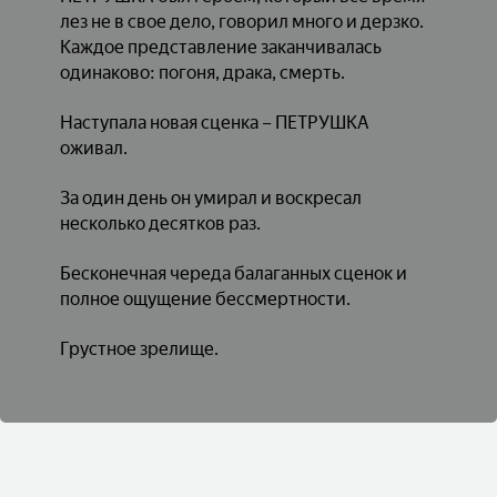
лез не в свое дело, говорил много и дерзко.
Каждое представление заканчивалась
одинаково: погоня, драка, смерть.
Наступала новая сценка – ПЕТРУШКА
оживал.
За один день он умирал и воскресал
несколько десятков раз.
Бесконечная череда балаганных сценок и
полное ощущение бессмертности.
Грустное зрелище.