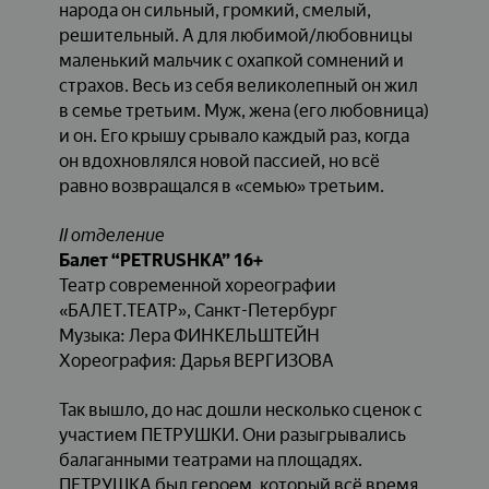
народа он сильный, громкий, смелый,
решительный. А для любимой/любовницы
маленький мальчик с охапкой сомнений и
страхов. Весь из себя великолепный он жил
в семье третьим. Муж, жена (его любовница)
и он. Его крышу срывало каждый раз, когда
он вдохновлялся новой пассией, но всё
равно возвращался в «семью» третьим.
II
отделение
Балет “P
ETRUSHKA
” 16+
Театр современной хореографии
«БАЛЕТ.ТЕАТР», Санкт-Петербург
Музыка: Лера ФИНКЕЛЬШТЕЙН
Хореография: Дарья ВЕРГИЗОВА
Так вышло, до нас дошли несколько сценок с
участием ПЕТРУШКИ. Они разыгрывались
балаганными театрами на площадях.
ПЕТРУШКА был героем, который всё время